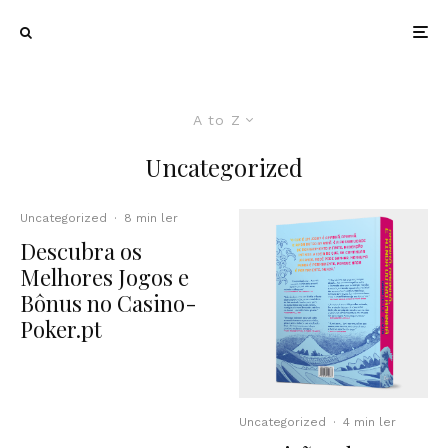
A to Z
Uncategorized
Uncategorized
·
8 min ler
Descubra os
Melhores Jogos e
Bônus no Casino-
Poker.pt
Uncategorized
·
4 min ler