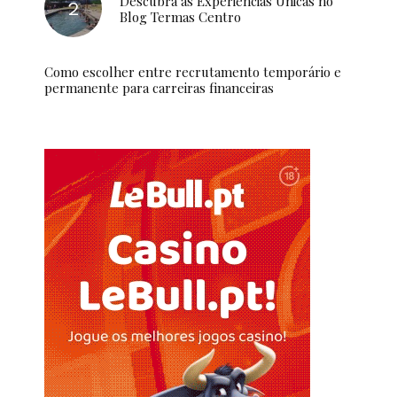
Descubra as Experiências Únicas no
Blog Termas Centro
Como escolher entre recrutamento temporário e
permanente para carreiras financeiras