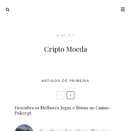
A to Z
Cripto Moeda
ARTIGOS DE PRIMEIRA
Descubra os Melhores Jogos e Bônus no Casino-
Poker.pt