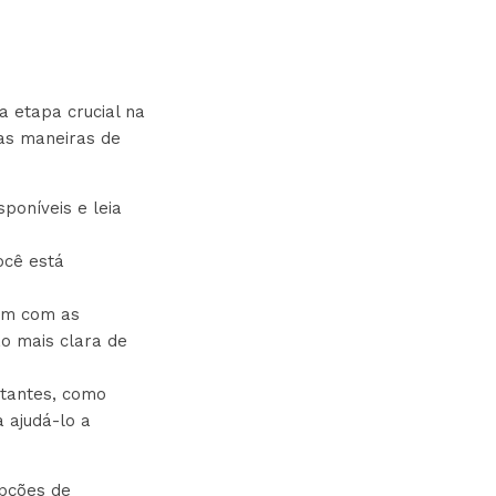
 etapa crucial na
as maneiras de
poníveis e leia
ocê está
ram com as
o mais clara de
ortantes, como
a ajudá-lo a
opções de