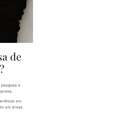
sa de
?
 pesquisa e
mpresa.
eriência em
nto em áreas