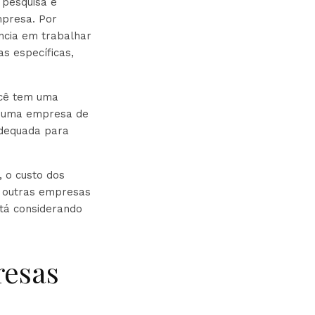
 pesquisa e
mpresa. Por
ncia em trabalhar
s específicas,
ocê tem uma
m uma empresa de
adequada para
, o custo dos
e outras empresas
tá considerando
resas